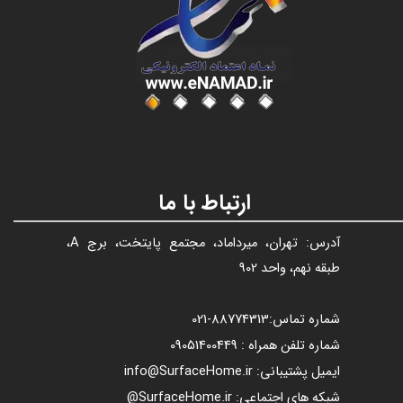
عنوان با فونت تیتر
ارتباط با ما
آدرس: تهران، میرداماد، مجتمع پایتخت، برج A،
طبقه نهم، واحد 902
شماره تماس:
88774313​​​​​​​
-021​​​​​​​
شماره تلفن همراه : 09051400449
ایمیل پشتیبانی: info@SurfaceHome.ir
شبکه های اجتماعی: SurfaceHome.ir@