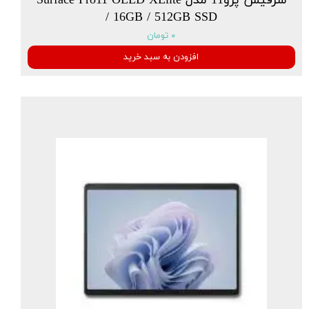
سرفیس پرو11 مدل Surface Pro11 OLED XElite
/ 16GB / 512GB SSD
۰ تومان
افزودن به سبد خرید