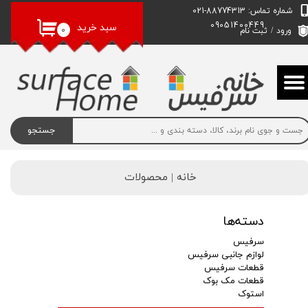
شماره تماس: 88774313-021
09051400449
حساب کاربری من
سبد خرید
۰
ورود
/
ثبت نام
تغییر گذر واژه
سفارشات
خروج از حساب کاربری
جستجو
خانه | محصولات
دسته‌ها
سرفیس
لوازم جانبی سرفیس
قطعات سرفیس
قطعات مک بوک
استوک