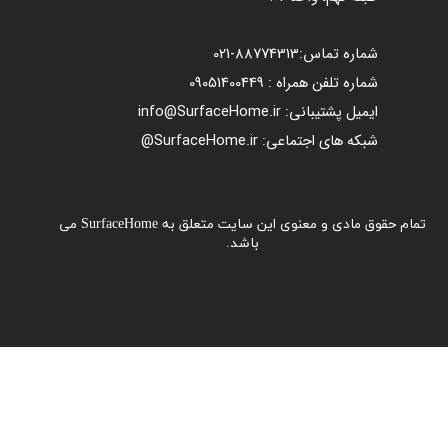
شماره تماس:
88774313​​​​​​​
-021​​​​​​​
شماره تلفن همراه : 09051400449
ایمیل پشتیبانی: info@SurfaceHome.ir
شبکه های اجتماعی: SurfaceHome.ir@
تمام حقوق مادی و معنوی این سایت متعلق به SurfaceHome می
باشد.