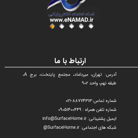
عنوان با فونت تیتر
ارتباط با ما
آدرس: تهران، میرداماد، مجتمع پایتخت، برج A،
طبقه نهم، واحد 902
شماره تماس:
88774313​​​​​​​
-021​​​​​​​
شماره تلفن همراه : 09051400449
ایمیل پشتیبانی: info@SurfaceHome.ir
شبکه های اجتماعی: SurfaceHome.ir@