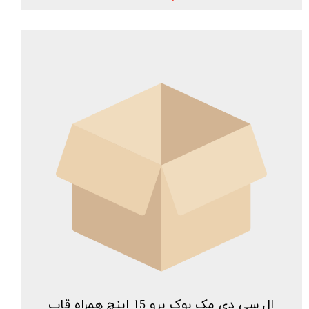
ال سی دی مک بوک پرو 15 اینچ همراه قاب