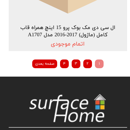
ال سی دی مک بوک پرو 15 اینچ همراه قاب
کامل (ماژول) 2017-2016 مدل A1707
اتمام موجودی
۱
۲
۳
۴
صفحه بعدی