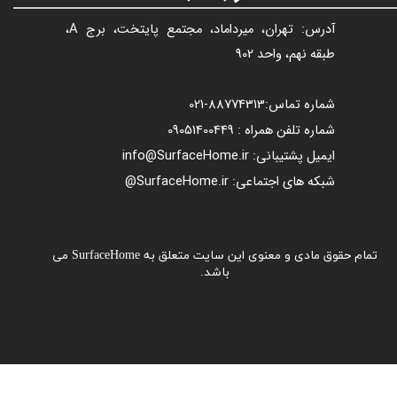
آدرس: تهران، میرداماد، مجتمع پایتخت، برج A،
طبقه نهم، واحد 902
شماره تماس:
88774313​​​​​​​
-021​​​​​​​
شماره تلفن همراه : 09051400449
ایمیل پشتیبانی: info@SurfaceHome.ir
شبکه های اجتماعی: SurfaceHome.ir@
تمام حقوق مادی و معنوی این سایت متعلق به SurfaceHome می
باشد.