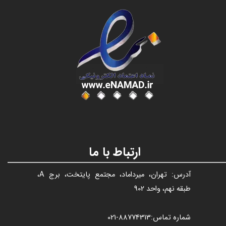
عنوان با فونت تیتر
ارتباط با ما
آدرس: تهران، میرداماد، مجتمع پایتخت، برج A،
طبقه نهم، واحد 902
شماره تماس:
88774313​​​​​​​
-021​​​​​​​