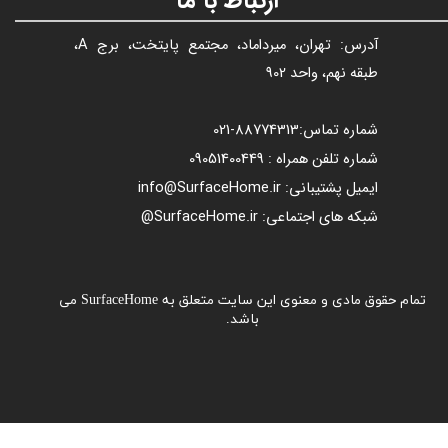
ارتباط با ما
آدرس: تهران، میرداماد، مجتمع پایتخت، برج A،
طبقه نهم، واحد 902
شماره تماس:
88774313​​​​​​​
-021​​​​​​​
شماره تلفن همراه : 09051400449
ایمیل پشتیبانی: info@SurfaceHome.ir
شبکه های اجتماعی: SurfaceHome.ir@
تمام حقوق مادی و معنوی این سایت متعلق به SurfaceHome می
باشد.