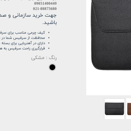
استودیو
09051400449
021-88875680
س دئو
جهت خرید سازمانی و صدور 
باشید.
کیف چرمی مناسب برای سرفیس پرو 7 پلاس، پرو 7 ، پرو 6 ، پرو 17
محافظت از سرفیس شما در بر
دارای در آهنربایی برای بست
قرارگیری راحت سرفیس به همر
رنگ
: مشکی