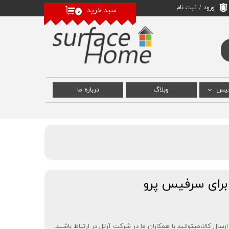
ورود
/
ثبت نام
سبد خرید
۰
حساب کاربری من
تغییر گذر واژه
سفارشات
خروج از حساب
کاربری
فیس
وبلاگ
درباره‌ ما
 سرفیس
رفیس
سرفیس
رای سرفیس پرو
ل کالا،میتوانید با همکاران ما در شرکت آرتل در ارتباط باشید.