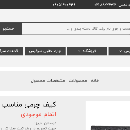
اس: 88774313-021
09051400449
جستجو
یس
فروشگاه
لوازم جانبی سرفیس
قطعات سر
س پرو
سرفیس پرو
ال سی دی
س بوک
سرفیس بوک
باتری س
خانه | محصولات | مشخصات محصول
 لپ تاپ
سرفیس لپ تاپ استودیو
مادربرد 
یس گو
سرفیس لپ تاپ
کیف چرمی مناسب ب
 پرو X
سرفیس گو
اتمام موجودی
پ تاپ گو
سرفیس لپ تاپ گو
دوستان عزیز :
جهت تسریع در روند ثبت سفارش و ارسا