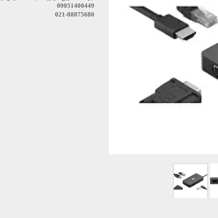
استودیو
09051400449
021-88875680
س دئو