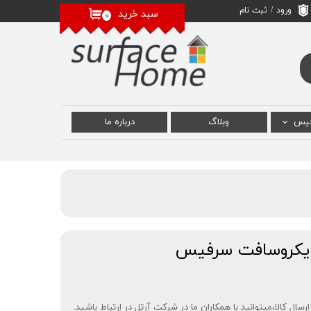
ورود
/
ثبت نام
سبد خرید
۰
حساب کاربری من
تغییر گذر واژه
سفارشات
خروج از حساب
کاربری
فیس
وبلاگ
درباره‌ ما
 سرفیس
رفیس
سرفیس
ل کالا،میتوانید با همکاران ما در شرکت آرتل در ارتباط باشید.