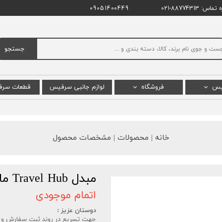
اس: 88774313-021
09051400449
جستجو
یس
فروشگاه
لوازم جانبی سرفیس
قطعات سر
س پرو
سرفیس پرو
ال سی دی
س بوک
سرفیس بوک
باتری س
خانه | محصولات | مشخصات محصول
 لپ تاپ
سرفیس لپ تاپ استودیو
مادربرد 
یس گو
سرفیس لپ تاپ
مبدل Travel Hub مایکروسافت سرفیس
 پرو X
سرفیس گو
اتمام موجودی
پ تاپ گو
سرفیس لپ تاپ گو
دوستان عزیز :
جهت تسریع در روند ثبت سفارش و ارسا