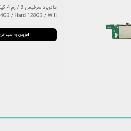
استودیو
س دئو
4GB / Hard 128GB / Wifi
افزودن به سبد خری