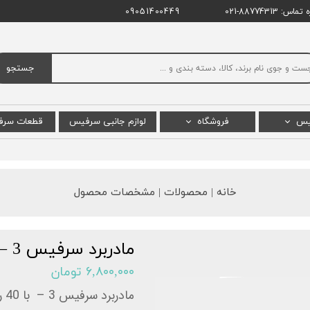
اس: 88774313-021
09051400449
جستجو
یس
فروشگاه
لوازم جانبی سرفیس
قطعات سر
س پرو
سرفیس پرو
ال سی دی
س بوک
سرفیس بوک
باتری س
خانه | محصولات | مشخصات محصول
 لپ تاپ
سرفیس لپ تاپ استودیو
مادربرد 
یس گو
سرفیس لپ تاپ
مادربرد سرفیس 3 – Wifi / Ram 4 / HDD 128
 پرو X
سرفیس گو
۶,۸۰۰,۰۰۰ تومان
پ تاپ گو
سرفیس لپ تاپ گو
مادربرد سرفیس 3 – با 40 روز گارانتی آرتل