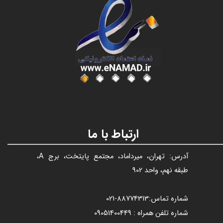
عنوان با فونت تیتر
ارتباط با ما
آدرس: تهران، میرداماد، مجتمع پایتخت، برج A،
طبقه نهم، واحد 902
شماره تماس:
88774313​​​​​​​
-021​​​​​​​
شماره تلفن همراه : 09051400449