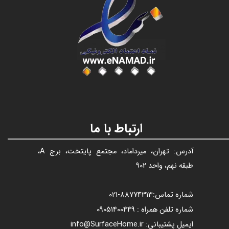
عنوان با فونت تیتر
ارتباط با ما
آدرس: تهران، میرداماد، مجتمع پایتخت، برج A،
طبقه نهم، واحد 902
شماره تماس:
88774313​​​​​​​
-021​​​​​​​
شماره تلفن همراه : 09051400449
ایمیل پشتیبانی: info@SurfaceHome.ir