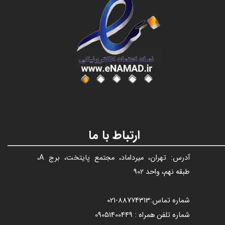
عنوان با فونت تیتر
ارتباط با ما
آدرس: تهران، میرداماد، مجتمع پایتخت، برج A،
طبقه نهم، واحد 902
شماره تماس:
88774313​​​​​​​
-021​​​​​​​
شماره تلفن همراه : 09051400449