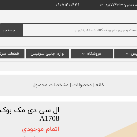
اس: 88774313-021
09051400449
جستجو
یس
فروشگاه
لوازم جانبی سرفیس
قطعات سر
س پرو
سرفیس پرو
ال سی دی
س بوک
سرفیس بوک
باتری س
خانه | محصولات | مشخصات محصول
 لپ تاپ
سرفیس لپ تاپ استودیو
مادربرد 
یس گو
سرفیس لپ تاپ
 پرو X
سرفیس گو
A1708
پ تاپ گو
سرفیس لپ تاپ گو
اتمام موجودی