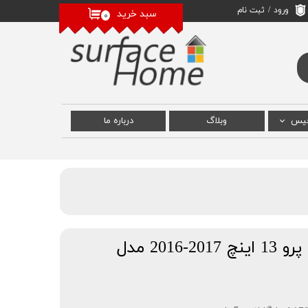
ورود
/
ثبت نام
سبد خرید
۰
حساب کاربری من
تغییر گذر واژه
سفارشات
خروج از حساب
کاربری
فیس
وبلاگ
درباره‌ ما
 سرفیس
رفیس
سرفیس
ال سی دی مک بوک پرو 13 اینچ 2017-2016 مدل