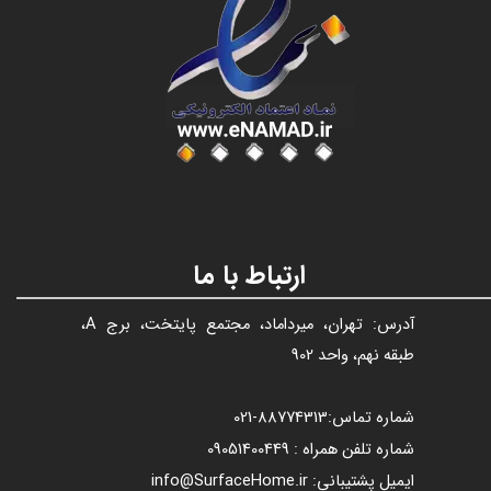
عنوان با فونت تیتر
ارتباط با ما
آدرس: تهران، میرداماد، مجتمع پایتخت، برج A،
طبقه نهم، واحد 902
شماره تماس:
88774313​​​​​​​
-021​​​​​​​
شماره تلفن همراه : 09051400449
ایمیل پشتیبانی: info@SurfaceHome.ir