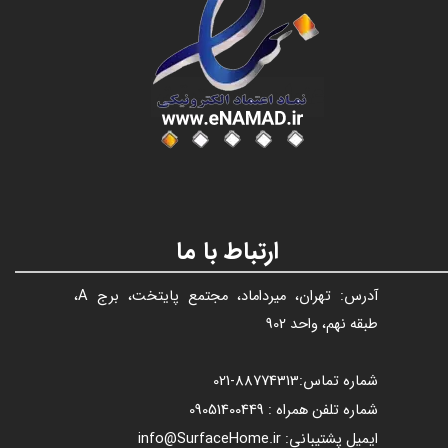
عنوان با فونت تیتر
ارتباط با ما
آدرس: تهران، میرداماد، مجتمع پایتخت، برج A،
طبقه نهم، واحد 902
شماره تماس:
88774313​​​​​​​
-021​​​​​​​
شماره تلفن همراه : 09051400449
ایمیل پشتیبانی: info@SurfaceHome.ir