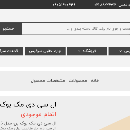
اس: 88774313-021
09051400449
جستجو
یس
فروشگاه
لوازم جانبی سرفیس
قطعات سر
س پرو
سرفیس پرو
ال سی دی
س بوک
سرفیس بوک
باتری س
خانه | محصولات | مشخصات محصول
 لپ تاپ
سرفیس لپ تاپ استودیو
مادربرد 
یس گو
سرفیس لپ تاپ
ال سی دی مک بوک پرو 16 اینچ 2021 M1 م
 پرو X
سرفیس گو
اتمام موجودی
پ تاپ گو
سرفیس لپ تاپ گو
ال سی دی مک بوک پرو مدل A2485 با گارانتی آرتل
ال سی دی اپل مناسب برای مک بوک پرو ۱6 اینچ 2021 M1 مدل A2485 (ال سی 