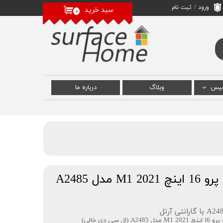
ورود
/
ثبت نام
سبد خرید
۰
حساب کاربری من
تغییر گذر واژه
سفارشات
خروج از حساب
کاربری
فیس
وبلاگ
درباره‌ ما
 سرفیس
رفیس
سرفیس
دل A2485
دی خالی)