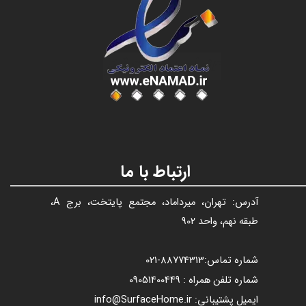
عنوان با فونت تیتر
ارتباط با ما
آدرس: تهران، میرداماد، مجتمع پایتخت، برج A،
طبقه نهم، واحد 902
شماره تماس:
88774313​​​​​​​
-021​​​​​​​
شماره تلفن همراه : 09051400449
ایمیل پشتیبانی: info@SurfaceHome.ir