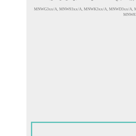
 سازگار: MNWG3xx/A, MNW93xx/A, MNWK3xx/A, MNWD3xx/A, MNWF3xx/A,
MNW83