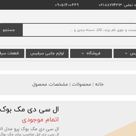
اس: 88774313-021
09051400449
جستجو
یس
فروشگاه
لوازم جانبی سرفیس
قطعات سر
س پرو
سرفیس پرو
ال سی دی
س بوک
سرفیس بوک
باتری س
خانه | محصولات | مشخصات محصول
 لپ تاپ
سرفیس لپ تاپ استودیو
مادربرد 
یس گو
سرفیس لپ تاپ
ال سی دی مک بوک پرو 16 اینچ 2023 M2 م
 پرو X
سرفیس گو
اتمام موجودی
پ تاپ گو
سرفیس لپ تاپ گو
ال سی دی مک بوک پرو مدل A2780 با گارانتی آرتل
ال سی دی اپل مناسب برای مک بوک پرو 16 اینچ 2023 M2 مدل A2780 (ال سی 