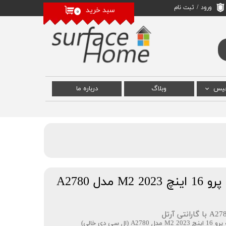
ورود
/
ثبت نام
سبد خرید
۰
حساب کاربری من
تغییر گذر واژه
سفارشات
خروج از حساب
کاربری
فیس
وبلاگ
درباره‌ ما
 سرفیس
رفیس
سرفیس
دل A2780
دی خالی)