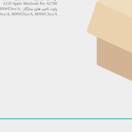
استودیو
LCD Apple Macbook Pro A2780
پارت نامبر های
س دئو
xx/A, MNWJ3xx/A, MNWC3xx/A