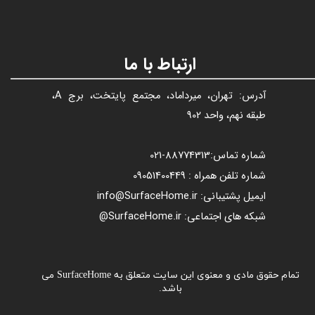
ارتباط با ما
آدرس: تهران، میرداماد، مجتمع پایتخت، برج A،
طبقه نهم، واحد 902
شماره تماس:
88774313​​​​​​​
-021​​​​​​​
شماره تلفن همراه : 09051400449
ایمیل پشتیبانی: info@SurfaceHome.ir
شبکه های اجتماعی: SurfaceHome.ir@
تمام حقوق مادی و معنوی این سایت متعلق به SurfaceHome می
باشد.