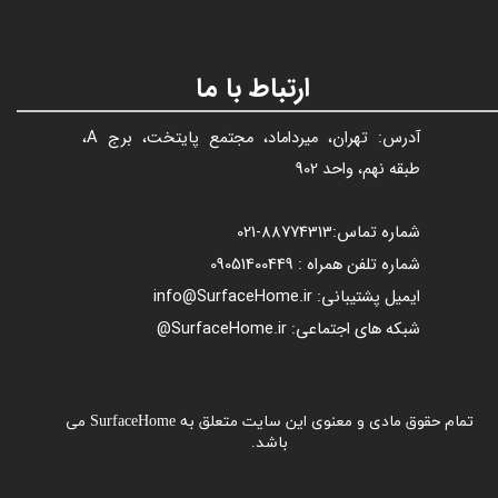
ارتباط با ما
آدرس: تهران، میرداماد، مجتمع پایتخت، برج A،
طبقه نهم، واحد 902
شماره تماس:
88774313​​​​​​​
-021​​​​​​​
شماره تلفن همراه : 09051400449
ایمیل پشتیبانی: info@SurfaceHome.ir
شبکه های اجتماعی: SurfaceHome.ir@
تمام حقوق مادی و معنوی این سایت متعلق به SurfaceHome می
باشد.