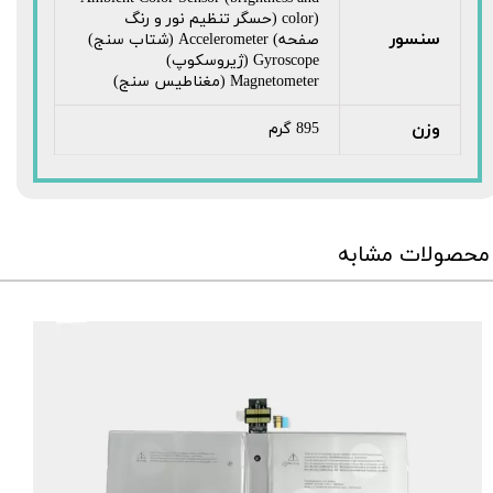
color) (حسگر تنظیم نور و رنگ
سنسور
صفحه) Accelerometer (شتاب سنج)
Gyroscope (ژیروسکوپ)
Magnetometer (مغناطیس سنج)
وزن
895 گرم
محصولات مشابه