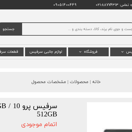
اس: 88774313-021
09051400449
جستجو
یس
فروشگاه
لوازم جانبی سرفیس
قطعات سر
س پرو
سرفیس پرو
ال سی دی
س بوک
سرفیس بوک
باتری س
خانه | محصولات | مشخصات محصول
 لپ تاپ
سرفیس لپ تاپ استودیو
مادربرد 
یس گو
سرفیس لپ تاپ
سرفیس
 پرو X
سرفیس گو
512GB
پ تاپ گو
سرفیس لپ تاپ گو
اتمام موجودی