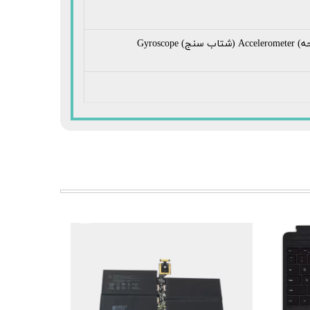
Ambient Color Sensor (brightness and color) (حسگر تنظیم نور و رنگ صفحه) Accelerometer (شتاب سنج) Gyroscope