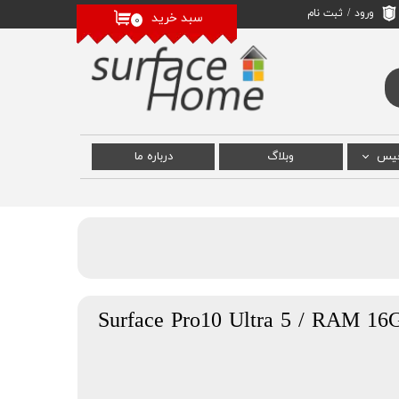
ورود
/
ثبت نام
سبد خرید
۰
حساب کاربری من
تغییر گذر واژه
سفارشات
خروج از حساب
کاربری
فیس
وبلاگ
درباره‌ ما
 سرفیس
رفیس
سرفیس
 پرو 10 Surface Pro10 Ultra 5 / RAM 16GB /