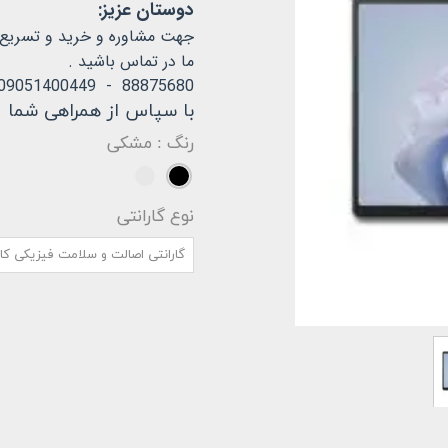
استودیو
دوستان عزیز:
جهت مشاوره و خرید و تسریع در
س دئو
ما در تماس باشید .
88875680 - 09051400449
با سپاس از همراهی شما
رنگ
: مشکی
نوع گارانتی
گارانتی اصالت و سلامت فیزیکی کال