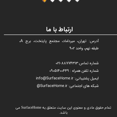
ارتباط با ما
آدرس: تهران، میرداماد، مجتمع پایتخت، برج A،
طبقه نهم، واحد 902
شماره تماس:
88774313​​​​​​​
-021​​​​​​​
شماره تلفن همراه : 09051400449
ایمیل پشتیبانی: info@SurfaceHome.ir
شبکه های اجتماعی: SurfaceHome.ir@
تمام حقوق مادی و معنوی این سایت متعلق به SurfaceHome می
باشد.