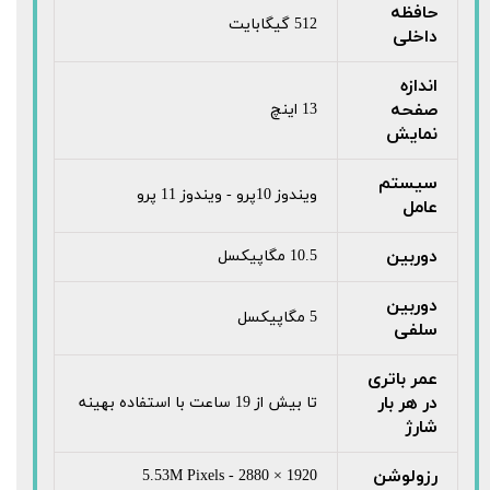
حافظه
512 گیگابایت
داخلی
اندازه
صفحه
13 اینچ
نمایش
سیستم
ویندوز 10پرو - ویندوز 11 پرو
عامل
دوربین
10.5 مگاپیکسل
دوربین
5 مگاپیکسل
سلفی
عمر باتری
در هر بار
تا بیش از 19 ساعت با استفاده بهینه
شارژ
رزولوشن
1920 × 2880 - 5.53M Pixels