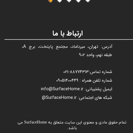
ارتباط با ما
آدرس: تهران، میرداماد، مجتمع پایتخت، برج A،
طبقه نهم، واحد 902
شماره تماس:
88774313​​​​​​​
-021​​​​​​​
شماره تلفن همراه : 09051400449
ایمیل پشتیبانی: info@SurfaceHome.ir
شبکه های اجتماعی: SurfaceHome.ir@
تمام حقوق مادی و معنوی این سایت متعلق به SurfaceHome می
باشد.