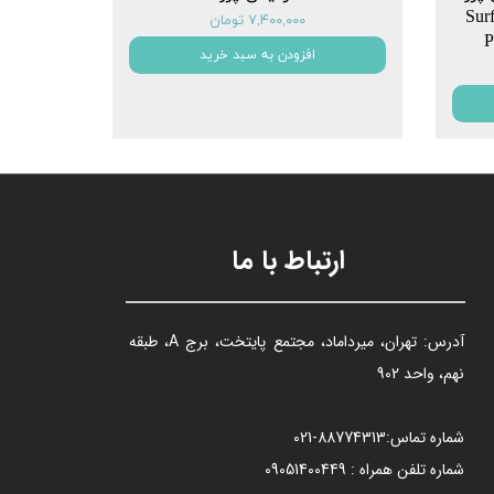
یکروسافت Surface
۷,۴۰۰,۰۰۰ تومان
P
افزودن به سبد خرید
ارتباط با ما
آدرس: تهران، میرداماد، مجتمع پایتخت، برج A، طبقه
نهم، واحد 902
شماره تماس:
88774313​​​​​​​
-021​​​​​​​
شماره تلفن همراه : 09051400449