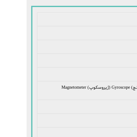
Ambient Light Sensor (حسگر تنظیم نور صفحه) Accelerometer (شتاب سنج) Gyroscope (ژیروسکوپ) Magnetometer