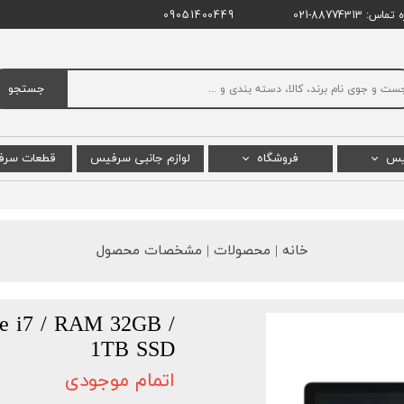
اس: 88774313-021
09051400449
جستجو
یس
فروشگاه
لوازم جانبی سرفیس
قطعات سر
س پرو
سرفیس پرو
ال سی دی
س بوک
سرفیس بوک
باتری س
خانه | محصولات | مشخصات محصول
 لپ تاپ
سرفیس لپ تاپ استودیو
مادربرد 
یس گو
سرفیس لپ تاپ
re i7 / RAM 32GB /
 پرو X
سرفیس گو
1TB SSD
پ تاپ گو
سرفیس لپ تاپ گو
اتمام موجودی