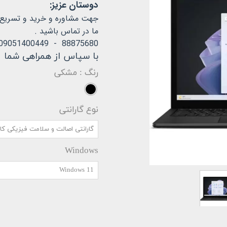
استودیو
دوستان عزیز:
جهت مشاوره و خرید و تسریع در
س دئو
ما در تماس باشید .
88875680 - 09051400449
با سپاس از همراهی شما
رنگ
: مشکی
نوع گارانتی
گارانتی اصالت و سلامت فیزیکی کال
Windows
Windows 11