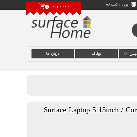
ورود
/
ثبت نام
سبد خرید
۰
حساب کاربری من
تغییر گذر واژه
سفارشات
خروج از حساب
کاربری
فیس
وبلاگ
درباره‌ ما
 سرفیس
رفیس
سرفیس
Surface Laptop 5 15inch / Co