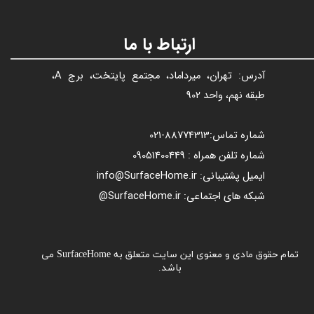
ارتباط با ما
آدرس: تهران، میرداماد، مجتمع پایتخت، برج A،
طبقه نهم، واحد 902
شماره تماس:
88774313​​​​​​​
-021​​​​​​​
شماره تلفن همراه : 09051400449
ایمیل پشتیبانی: info@SurfaceHome.ir
شبکه های اجتماعی: SurfaceHome.ir@
تمام حقوق مادی و معنوی این سایت متعلق به SurfaceHome می
باشد.