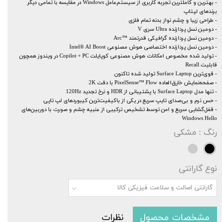
- بهترین و کامل‎ترین تجربه کاربری از سیستم‌عامل Windows در مقایسه با تمامی دیگر
برندهای لپتاپ
- طراحی زیبا و چشم نواز بدنه تمام فلزی
- دومین نسل پردازنده Ultra سری V
- دومین نسل پردازنده گرافیکی قدرتمند ™Arc
- دومین نسل پردازنده اختصاصی هوش مصنوعی Intel® AI Boost
- تولید شده مخصوص امکانات هوش مصنوعی کوپایلت Copilot + PC در ویندوز همچون
قابلیت Recall
- قوی‌ترین Surface Laptop تولید شده تاکنون
- صفحه‌نمایش خارق‌العاده PixelSense™ Flow با دقت 2K
- تنها مدل Surface Laptop با پشتیبانی از HDR و نرخ تجدید 120Hz
- حس نرم و بی‌صدای تایپ سریع در یکی از باکیفیت‌ترین کیبوردهای لپ تاپی
- قفل‌گشایی سریع و امن توسط تشخیص ترکیبی از عنبیه چشم و صورت با دوربین‌های
Windows Hello
رنگ
: مشکی
نوع گارانتی
گارانتی اصالت و سلامت فیزیکی کالا
مشخصات محصول
نظرات