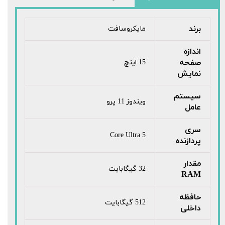
برند
مایکروسافت
اندازه
صفحه
15 اینچ
نمایش
سیستم
ویندوز 11 پرو
عامل
سری
Core Ultra 5
پردازنده
مقدار
32 گیگابایت
RAM
حافظه
512 گیگابایت
داخلی