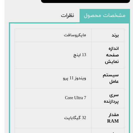
مشخصات محصول
نظرات
برند
مایکروسافت
اندازه
صفحه
13 اینچ
نمایش
سیستم
ویندوز 11 پرو
عامل
سری
Core Ultra 7
پردازنده
مقدار
32 گیگابایت
RAM