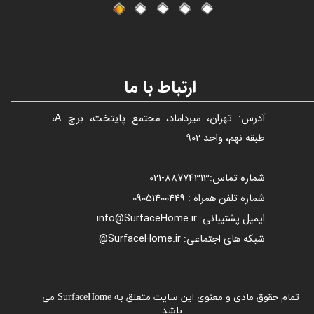
ارتباط با ما
آدرس: تهران، میرداماد، مجتمع پایتخت، برج A،
طبقه نهم، واحد 902
شماره تماس:
88774313​​​​​​​
-021​​​​​​​
شماره تلفن همراه : 09051400449
ایمیل پشتیبانی: info@SurfaceHome.ir
شبکه های اجتماعی: SurfaceHome.ir@
تمام حقوق مادی و معنوی این سایت متعلق به SurfaceHome می
باشد.