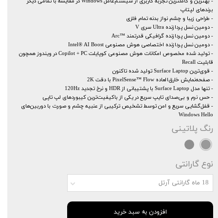
- بهترین و کامل‎ترین تجربه کاربری از سیستم‌عامل Windows در مقایسه با تمامی دیگر
برندهای لپتاپ
- طراحی زیبا و چشم نواز بدنه تمام فلزی
- دومین نسل پردازنده Ultra سری V
- دومین نسل پردازنده گرافیکی قدرتمند ™Arc
- دومین نسل پردازنده اختصاصی هوش مصنوعی Intel® AI Boost
- تولید شده مخصوص امکانات هوش مصنوعی کوپایلت Copilot + PC در ویندوز همچون
قابلیت Recall
- قوی‌ترین Surface Laptop تولید شده تاکنون
- صفحه‌نمایش خارق‌العاده PixelSense™ Flow با دقت 2K
- تنها مدل Surface Laptop با پشتیبانی از HDR و نرخ تجدید 120Hz
- حس نرم و بی‌صدای تایپ سریع در یکی از باکیفیت‌ترین کیبوردهای لپ تاپی
- قفل‌گشایی سریع و امن توسط تشخیص ترکیبی از عنبیه چشم و صورت با دوربین‌های
Windows Hello
رنگ
پلاتینی
نوع گارانتی
18 ماه گارانتی آرتل
افزودن به سبد خرید