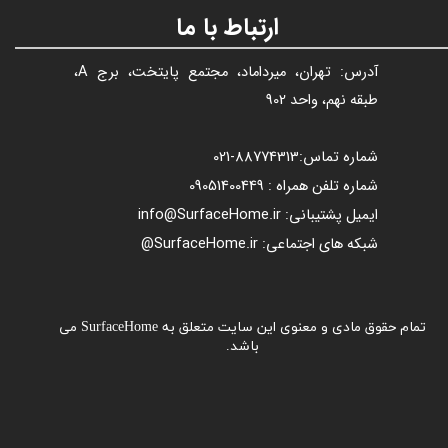
ارتباط با ما
آدرس: تهران، میرداماد، مجتمع پایتخت، برج A،
طبقه نهم، واحد 902
شماره تماس:
88774313​​​​​​​
-021​​​​​​​
شماره تلفن همراه : 09051400449
ایمیل پشتیبانی: info@SurfaceHome.ir
شبکه های اجتماعی: SurfaceHome.ir@
تمام حقوق مادی و معنوی این سایت متعلق به SurfaceHome می
باشد.