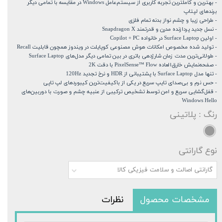
- بهترین و کامل‎ترین تجربه کاربری از سیستم‌عامل Windows در مقایسه با تمامی دیگر
برندهای لپتاپ
- طراحی زیبا و چشم نواز بدنه تمام فلزی
- نسل جدید پردازنده مدرن و قدرتمند Snapdragon X
- اولین Surface Laptop در خانواده Copilot + PC
- تولید شده مخصوص امکانات هوش مصنوعی کوپایلت در ویندوز همچون قابلیت Recall
- طولانی‌ترین مدت زمان شارژدهی باتری در بین تمامی دیگر مدل‌های Surface Laptop
- صفحه‌نمایش خارق‌العاده PixelSense™ Flow با دقت 2K
- تنها مدل Surface Laptop با پشتیبانی از HDR و نرخ تجدید 120Hz
- حس نرم و بی‌صدای تایپ سریع در یکی از باکیفیت‌ترین کیبوردهای لپ تاپی
- قفل‌گشایی سریع و امن توسط تشخیص ترکیبی از عنبیه چشم و صورت با دوربین‌های
Windows Hello
رنگ
: پلاتینی
نوع گارانتی
گارانتی اصالت و سلامت فیزیکی کالا
مشخصات محصول
نظرات