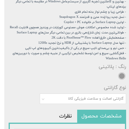
- بهترین و کامل‎ترین تجربه کاربری از سیستم‌عامل Windows در مقایسه با تمامی دیگر
برندهای لپتاپ
- طراحی زیبا و چشم نواز بدنه تمام فلزی
- نسل جدید پردازنده مدرن و قدرتمند Snapdragon X
- اولین Surface Laptop در خانواده Copilot + PC
- تولید شده مخصوص امکانات هوش مصنوعی کوپایلت در ویندوز همچون قابلیت Recall
- طولانی‌ترین مدت زمان شارژدهی باتری در بین تمامی دیگر مدل‌های Surface Laptop
- صفحه‌نمایش خارق‌العاده PixelSense™ Flow با دقت 2K
- تنها مدل Surface Laptop با پشتیبانی از HDR و نرخ تجدید 120Hz
- حس نرم و بی‌صدای تایپ سریع در یکی از باکیفیت‌ترین کیبوردهای لپ تاپی
- قفل‌گشایی سریع و امن توسط تشخیص ترکیبی از عنبیه چشم و صورت با دوربین‌های
Windows Hello
رنگ
: پلاتینی
نوع گارانتی
گارانتی اصالت و سلامت فیزیکی کالا
مشخصات محصول
نظرات