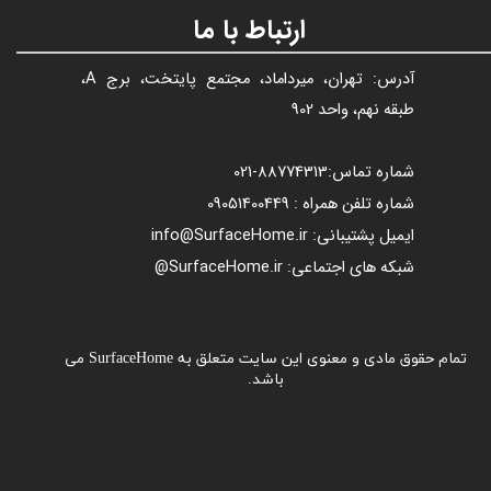
ارتباط با ما
آدرس: تهران، میرداماد، مجتمع پایتخت، برج A،
طبقه نهم، واحد 902
شماره تماس:
88774313​​​​​​​
-021​​​​​​​
شماره تلفن همراه : 09051400449
ایمیل پشتیبانی: info@SurfaceHome.ir
شبکه های اجتماعی: SurfaceHome.ir@
تمام حقوق مادی و معنوی این سایت متعلق به SurfaceHome می
باشد.