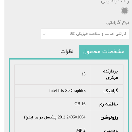
رنگ
: پلاتینی
نوع گارانتی
گارانتی اصالت و سلامت فیزیکی کالا
مشخصات محصول
نظرات
پردازنده
i5
مرکزی
گرافیک
Intel Iris Xe Graphics
حافظه رم
16 GB
رزولوشن
1664×2496 (201 پیکسل در هر اینچ)
دوربین
2 MP