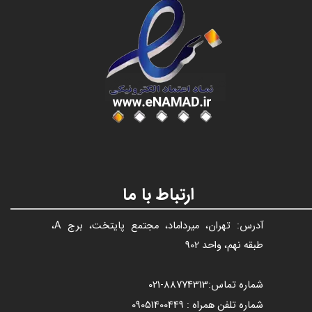
عنوان با فونت تیتر
ارتباط با ما
آدرس: تهران، میرداماد، مجتمع پایتخت، برج A،
طبقه نهم، واحد 902
شماره تماس:
88774313​​​​​​​
-021​​​​​​​
شماره تلفن همراه : 09051400449