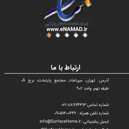
عنوان با فونت تیتر
ارتباط با ما
آدرس: تهران، میرداماد، مجتمع پایتخت، برج A،
طبقه نهم، واحد 902
شماره تماس:
88774313​​​​​​​
-021​​​​​​​
شماره تلفن همراه : 09051400449
ایمیل پشتیبانی: info@SurfaceHome.ir