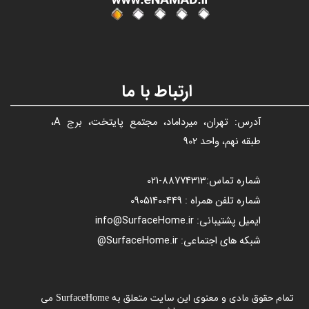
ارتباط با ما
آدرس: تهران، میرداماد، مجتمع پایتخت، برج A،
طبقه نهم، واحد 902
شماره تماس:
88774313​​​​​​​
-021​​​​​​​
شماره تلفن همراه : 09051400449
ایمیل پشتیبانی: info@SurfaceHome.ir
شبکه های اجتماعی: SurfaceHome.ir@
تمام حقوق مادی و معنوی این سایت متعلق به SurfaceHome می