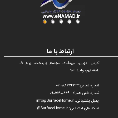
عنوان با فونت تیتر
ارتباط با ما
آدرس: تهران، میرداماد، مجتمع پایتخت، برج A،
طبقه نهم، واحد 902
شماره تماس:
88774313​​​​​​​
-021​​​​​​​
شماره تلفن همراه : 09051400449
ایمیل پشتیبانی: info@SurfaceHome.ir
شبکه های اجتماعی: SurfaceHome.ir@