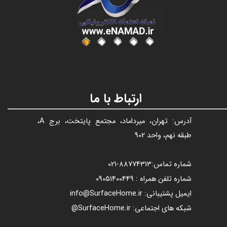
عنوان با فونت تیتر
ارتباط با ما
آدرس: تهران، میرداماد، مجتمع پایتخت، برج A،
طبقه نهم، واحد 902
شماره تماس:
88774313​​​​​​​
-021​​​​​​​
شماره تلفن همراه : 09051400449
ایمیل پشتیبانی: info@SurfaceHome.ir
شبکه های اجتماعی: SurfaceHome.ir@