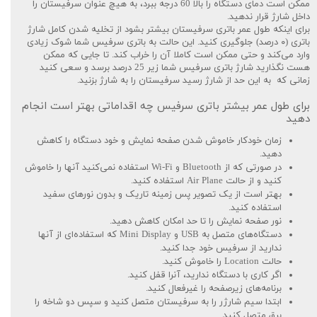
ممکن است دمای دستگاه را بالا 60 درجه ببرد، به هیچ عنوان سرفیستان را
داخل شارژ قرار ندهید.
برای اینکه طول عمر باتری سرفیستان بیشتر بشود از تخلیه شدن کامل شارژ
باتری (۰ درصد) جلوگیری کنید. این حالت به باتری سرفیس شما شوک زیادی
وارد می‌کند و حتی ممکن است کاملا آن را خراب کند. تا جایی که ممکن
هست نگذارید شارژ باتری سرفیس شما زیر 25 درصد برسد و سعی کنید
زمانی که به این حد از شارژ رسید سرفیستان را به شارژ بزنید.
برای طول عمر بیشتر باتری سرفیس چه اقداماتی بهتر است انجام
دهید
زمان خودکار خاموش شدن صفحه نمایش و خود دستگاه را کاهش
دهید.
در صورتی که از Bluetooth و Wi-Fi استفاده نمی‌‎کنید آنها را خاموش
کنید و از حالت Air Plane استفاده کنید.
بهتر است از یک تصویر پس زمینه تاریک و بدون نورهای سفید
استفاده کنید.
نور صفحه نمایش را تا حد امکان کاهش دهید.
دستگاه‌های متصل به USB و Mini Display که استفاده‌ای از آنها
ندارید از سرفیس خود جدا کنید.
حالت Location را خاموش کنید.
اگر کاری با دستگاه ندارید، آنرا قفل کنید.
برنامه‌های زیرصفحه را غیرفعال کنید.
ابتدا سیم شارژر را به سرفیستان متصل کنید و سپس دو شاخه را
برق متصل کنید.