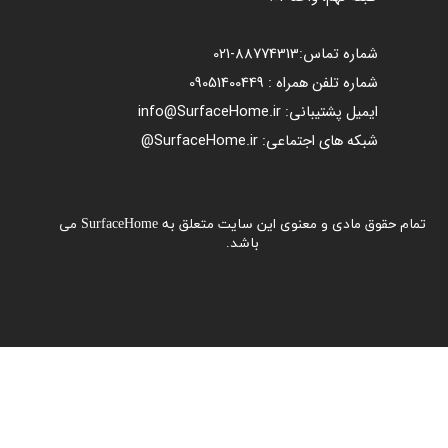
شماره تماس:
88774313​​​​​​​
-021​​​​​​​
شماره تلفن همراه : 09051400449
ایمیل پشتیبانی: info@SurfaceHome.ir
شبکه های اجتماعی: SurfaceHome.ir@
تمام حقوق مادی و معنوی این سایت متعلق به SurfaceHome می
باشد.