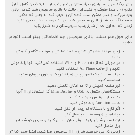
برای اینکه طول عمر باتری سرفیستان بیشتر بشود از تخلیه شدن کامل شارژ
باتری (۰ درصد) جلوگیری کنید. این حالت به باتری سرفیس شما شوک زیادی
وارد می‌کند و حتی ممکن است کاملا آن را خراب کند. تا جایی که ممکن
هست نگذارید شارژ باتری سرفیس شما زیر 25 درصد برسد و سعی کنید
زمانی که به این حد از شارژ رسید سرفیستان را به شارژ بزنید.
برای طول عمر بیشتر باتری سرفیس چه اقداماتی بهتر است انجام
دهید
زمان خودکار خاموش شدن صفحه نمایش و خود دستگاه را کاهش
دهید.
در صورتی که از Bluetooth و Wi-Fi استفاده نمی‌‎کنید آنها را خاموش
کنید و از حالت Air Plane استفاده کنید.
بهتر است از یک تصویر پس زمینه تاریک و بدون نورهای سفید
استفاده کنید.
نور صفحه نمایش را تا حد امکان کاهش دهید.
دستگاه‌های متصل به USB و Mini Display که استفاده‌ای از آنها
ندارید از سرفیس خود جدا کنید.
حالت Location را خاموش کنید.
اگر کاری با دستگاه ندارید، آنرا قفل کنید.
برنامه‌های زیرصفحه را غیرفعال کنید.
ابتدا سیم شارژر را به سرفیستان متصل کنید و سپس دو شاخه را
برق متصل کنید.
زمانی که می خواهید شارژر را از سرفیس جدا کنید، ابتدا سیم شارژر