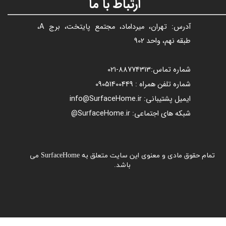
ارتباط با ما
آدرس: تهران، میرداماد، مجتمع پایتخت، برج A،
طبقه نهم، واحد 902
شماره تماس:
88774313​​​​​​​
-021​​​​​​​
شماره تلفن همراه : 09051400449
ایمیل پشتیبانی: info@SurfaceHome.ir
شبکه های اجتماعی: SurfaceHome.ir@
تمام حقوق مادی و معنوی این سایت متعلق به SurfaceHome می
باشد.