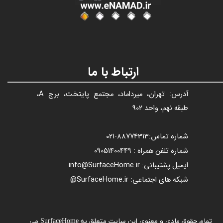
ارتباط با ما
آدرس: تهران، میرداماد، مجتمع پایتخت، برج A،
طبقه نهم، واحد 902
شماره تماس:
88774313​​​​​​​
-021​​​​​​​
شماره تلفن همراه : 09051400449
ایمیل پشتیبانی: info@SurfaceHome.ir
شبکه های اجتماعی: SurfaceHome.ir@
تمام حقوق مادی و معنوی این سایت متعلق به SurfaceHome می