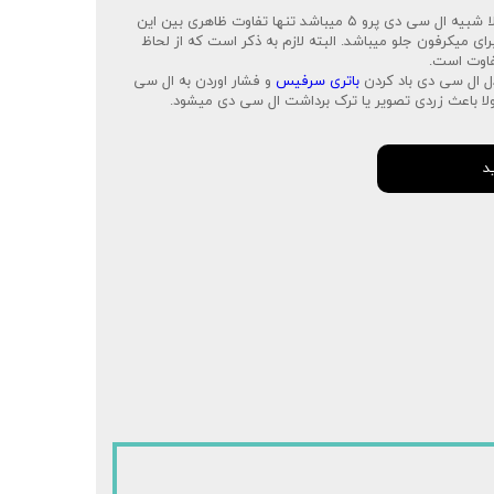
ال سی دی پرو ۷ از لحاظ ظاهری کاملا شبیه ال سی دی پرو ۵ میباشد تنها تفاوت ظاهری بین این
ی میکرفون جلو میباشد. البته لازم به ذکر است که از لحاظ
فاوت است.
دل ال سی دی باد کردن
باتری سرفیس
و فشار اوردن به ال سی
لا باعث زردی تصویر یا ترک برداشت ال سی دی میشود.
د