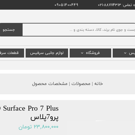
اس: 88774313-021
09051400449
جستجو
یس
فروشگاه
لوازم جانبی سرفیس
قطعات سر
س پرو
سرفیس پرو
ال سی دی
س بوک
سرفیس بوک
باتری س
خانه | محصولات | مشخصات محصول
 لپ تاپ
سرفیس لپ تاپ استودیو
مادربرد 
یس گو
سرفیس لپ تاپ
 پرو X
سرفیس گو
پرو7پلاس
پ تاپ گو
سرفیس لپ تاپ گو
۲۳,۸۰۰,۰۰۰ تومان