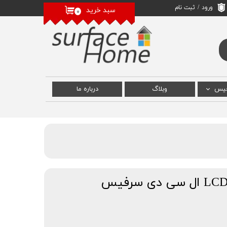
ورود
/
ثبت نام
سبد خرید
۰
حساب کاربری من
تغییر گذر واژه
سفارشات
خروج از حساب
کاربری
فیس
وبلاگ
درباره‌ ما
 سرفیس
رفیس
سرفیس
LCD Surface Pro 7 Plus ال سی دی سرفیس