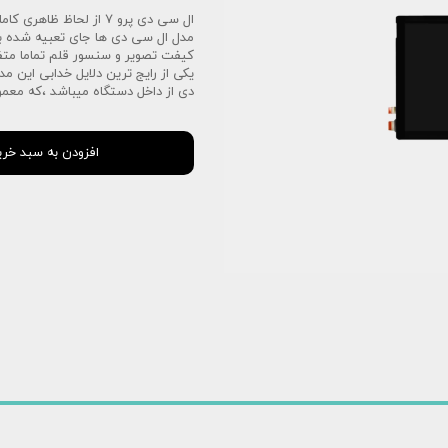
استودیو
مدل ال سی دی ها جای تعبیه شده برا
س دئو
کیفت تصویر و سنسور قلم تماما مت
یکی از رایج ترین دلایل خدابی این م
دی از داخل دستگاه میباشد ،که معمو
افزودن به سبد خری