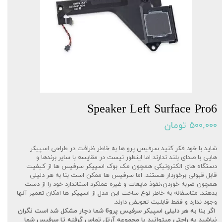
Speaker Left Surface Pro6
۵۰۰,۰۰۰ تومان
شاید با خود فکر کنید سرفیس پرو ها به خاطر ظرافت در طراحی اسپیکر
هایی با صدای بلند ندارند اما اینطور نیست در مقایسه با سایر برندها و
دستگاه های الکترونیکی همچون مک بوک اسپیکر سرفیس ها از کیفیت
قابل قبولی برخوردار هستند. اما سرفیس ها ممکن است بنا به هر دلیلی
همچون ضربه خوردن،نفوذ مایعات و غیره عملکرد استاندارد خود را از دست
بدهند. متاسفانه به خاطر نوع ساخت این مدل از اسپیکر ها امکان تعمیر آنها
وجود ندارد و فقط قابلیت تعویض دارند.
اگر بنا به هر دلیلی اسپیکر سرفیس پرو6 شما دچار مشکل شد است نگران
نباشید به راحتی میتوانید با مجموعه آرتل تماس گرفته تا سرفیس شما