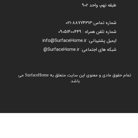
طبقه نهم، واحد 902
شماره تماس:
88774313​​​​​​​
-021​​​​​​​
شماره تلفن همراه : 09051400449
ایمیل پشتیبانی: info@SurfaceHome.ir
شبکه های اجتماعی: SurfaceHome.ir@
تمام حقوق مادی و معنوی این سایت متعلق به SurfaceHome می
باشد.