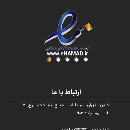
عنوان با فونت تیتر
ارتباط با ما
آدرس: تهران، میرداماد، مجتمع پایتخت، برج A،
طبقه نهم، واحد 902
شماره تماس:
88774313​​​​​​​
-021​​​​​​​