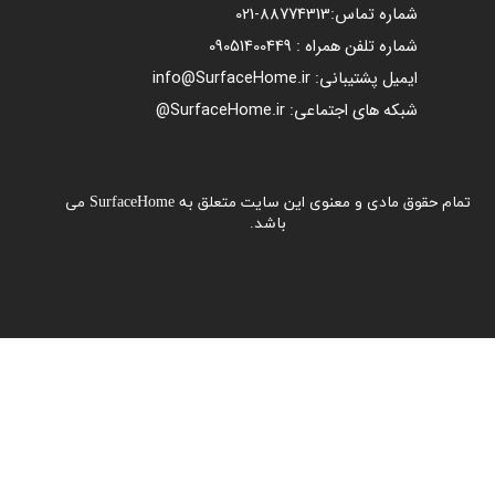
شماره تماس:
88774313​​​​​​​
-021​​​​​​​
شماره تلفن همراه : 09051400449
ایمیل پشتیبانی: info@SurfaceHome.ir
شبکه های اجتماعی: SurfaceHome.ir@
تمام حقوق مادی و معنوی این سایت متعلق به SurfaceHome می
باشد.