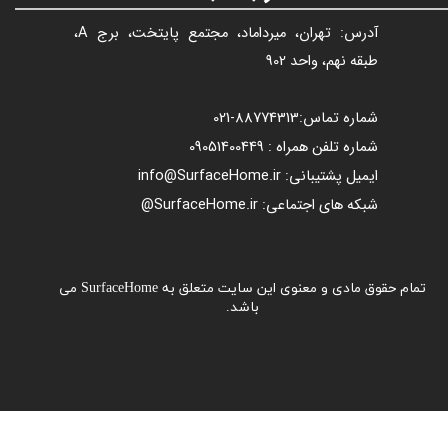
آدرس: تهران، میرداماد، مجتمع پایتخت، برج A،
طبقه نهم، واحد 902
شماره تماس:
88774313​​​​​​​
-021​​​​​​​
شماره تلفن همراه : 09051400449
ایمیل پشتیبانی: info@SurfaceHome.ir
شبکه های اجتماعی: SurfaceHome.ir@
تمام حقوق مادی و معنوی این سایت متعلق به SurfaceHome می
باشد.