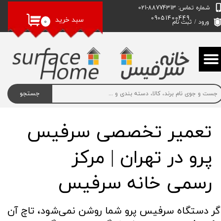
شماره تماس: 88774313-021
09051400449
حساب کاربری من
سبد خرید
۰
ورود
/
ثبت نام
تغییر گذر واژه
سفارشات
خروج از حساب کاربری
جستجو
تعمیر تخصصی سرفیس
پرو در تهران | مرکز
رسمی خانه سرفیس​​​​​​​
گر دستگاه سرفیس پرو شما روشن نمی‌شود، تاچ آن